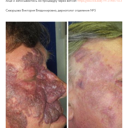
лице и записывайтесь на процедуру через ватсап
https://wa.clck.bar/79131487103
Скворцова Виктория Владимировна, дерматолог отделения №5