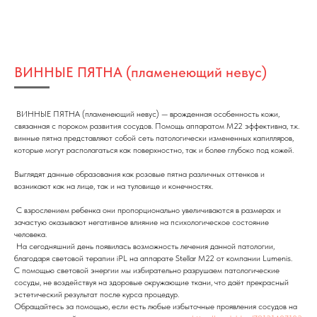
ВИННЫЕ ПЯТНА (пламенеющий невус)
ВИННЫЕ ПЯТНА (пламенеющий невус) — врожденная особенность кожи,
связанная с пороком развития сосудов. Помощь аппаратом М22 эффективна, т.к.
винные пятна представляют собой сеть патологически измененных капилляров,
которые могут располагаться как поверхностно, так и более глубоко под кожей.
Выглядят данные образования как розовые пятна различных оттенков и
возникают как на лице, так и на туловище и конечностях.
С взрослением ребенка они пропорционально увеличиваются в размерах и
зачастую оказывают негативное влияние на психологическое состояние
человека.
На сегодняшний день появилась возможность лечения данной патологии,
благодаря световой терапии іРL на аппарате Stellar M22 от компании Lumenis.
С помощью световой энергии мы избирательно разрушаем патологические
сосуды, не воздействуя на здоровые окружающие ткани, что даёт прекрасный
эстетический результат после курса процедур.
Обращайтесь за помощью, если есть любые избыточные проявления сосудов на